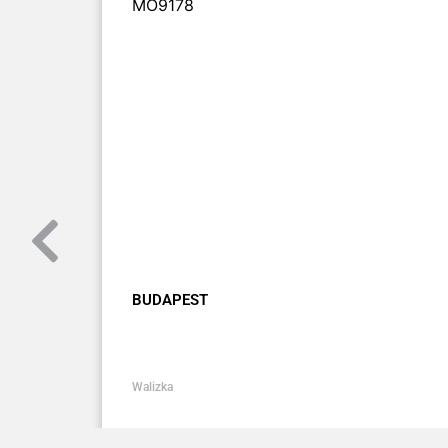
MO9178
BUDAPEST
Walizka