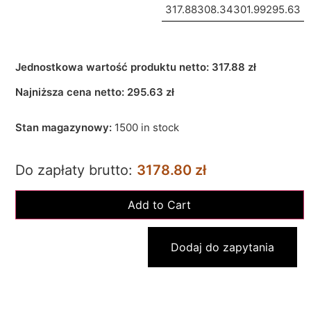
317.88
308.34
301.99
295.63
Jednostkowa wartość produktu netto:
317.88 zł
Najniższa cena netto:
295.63
zł
Stan magazynowy:
1500 in stock
Do zapłaty brutto:
3178.80 zł
Dodaj do zapytania