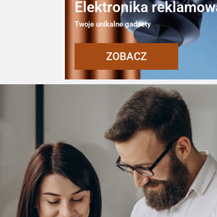
Elektronika reklamow
Twoje unikalne gadżety
ZOBACZ