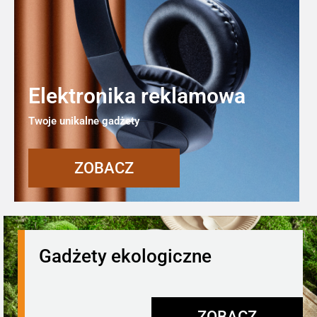
Elektronika reklamowa
Twoje unikalne gadżety
ZOBACZ
Gadżety ekologiczne
ZOBACZ