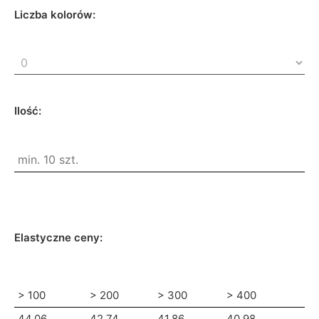
Liczba kolorów:
Ilość:
Elastyczne ceny:
> 100
> 200
> 300
> 400
44.06
42.74
41.86
40.98