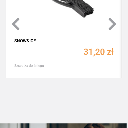
SNOW&ICE
31,20
zł
Szczotka do śniegu