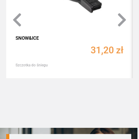
SNOW&ICE
31,20
zł
Szczotka do śniegu