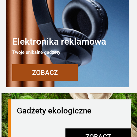
Elektronika reklamowa
Twoje unikalne gadżety
ZOBACZ
Gadżety ekologiczne
ZOBACZ