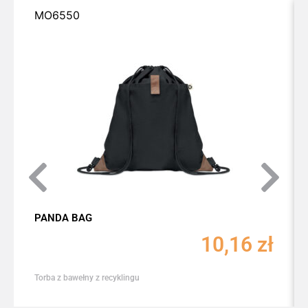
MO6550
PANDA BAG
10,16
zł
Torba z bawełny z recyklingu