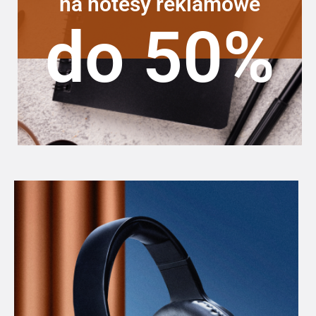
na notesy reklamowe
do 50%