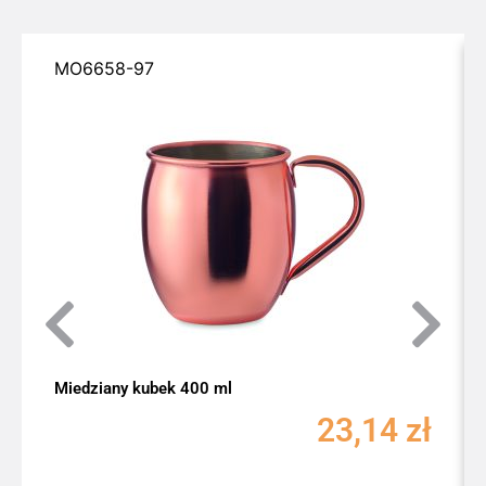
MO6658-97
Miedziany kubek 400 ml
23,14
zł