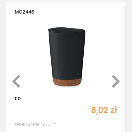
MO2446
CO
8,02
zł
Kubek dwuścienny 300 ml