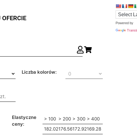
 OFERCIE
Powered by
Transl
Liczba kolorów:
Elastyczne
> 100
> 200
> 300
> 400
ceny:
182.02
176.56
172.92
169.28