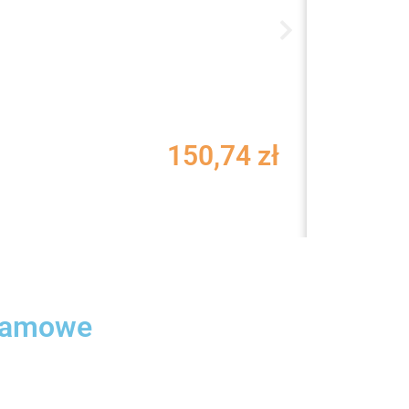
PICKME
150,74
zł
Walizka z ABS i
klamowe